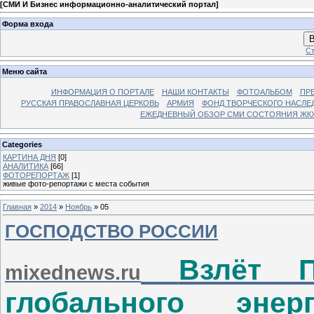
[
СМИ И Бизнес информационно-аналитический портал
]
Форма входа
В
Ст
Меню сайта
ИНФОРМАЦИЯ О ПОРТАЛЕ
НАШИ КОНТАКТЫ
ФОТОАЛЬБОМ
ПР
РУССКАЯ ПРАВОСЛАВНАЯ ЦЕРКОВЬ
АРМИЯ
ФОНД ТВОРЧЕСКОГО НАСЛЕ
ЕЖЕДНЕВНЫЙ ОБЗОР СМИ СОСТОЯНИЯ ЖКХ
Categories
КАРТИНА ДНЯ
[0]
АНАЛИТИКА
[66]
ФОТОРЕПОРТАЖ
[1]
живые фото-репортажи с места события
Главная
»
2014
»
Ноябрь
»
05
ГОСПОДСТВО РОССИИ
Взлёт П
mixednews.ru
глобального энерг