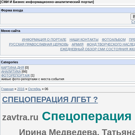
[
СМИ И Бизнес информационно-аналитический портал
]
Форма входа
В
Ст
Меню сайта
ИНФОРМАЦИЯ О ПОРТАЛЕ
НАШИ КОНТАКТЫ
ФОТОАЛЬБОМ
ПР
РУССКАЯ ПРАВОСЛАВНАЯ ЦЕРКОВЬ
АРМИЯ
ФОНД ТВОРЧЕСКОГО НАСЛЕ
ЕЖЕДНЕВНЫЙ ОБЗОР СМИ СОСТОЯНИЯ ЖКХ
Categories
КАРТИНА ДНЯ
[0]
АНАЛИТИКА
[66]
ФОТОРЕПОРТАЖ
[1]
живые фото-репортажи с места события
Главная
»
2016
»
Октябрь
»
06
СПЕЦОПЕРАЦИЯ ЛГБТ ?
Спецоперация 
zavtra.ru
Ирина Медведева, Татьян