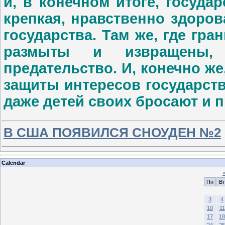
и, в конечном итоге, госуда
крепкая, нравственно здоров
государства. Там же, где гр
размыты и извращены, 
предательство. И, конечно ж
защиты интересов государств
даже детей своих бросают и п
В США ПОЯВИЛСЯ СНОУДЕН №2
Calendar
Пн
Вт
3
4
10
11
17
18
24
25