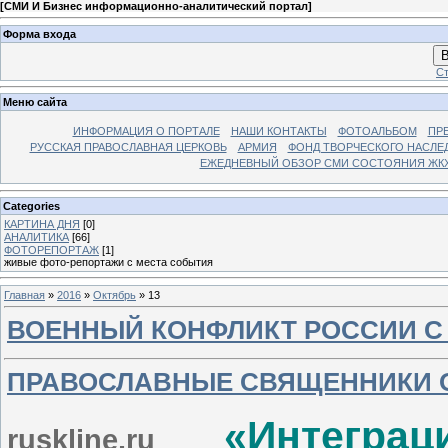
[
СМИ И Бизнес информационно-аналитический портал
]
Форма входа
В
Ст
Меню сайта
ИНФОРМАЦИЯ О ПОРТАЛЕ
НАШИ КОНТАКТЫ
ФОТОАЛЬБОМ
ПР
РУССКАЯ ПРАВОСЛАВНАЯ ЦЕРКОВЬ
АРМИЯ
ФОНД ТВОРЧЕСКОГО НАСЛЕ
ЕЖЕДНЕВНЫЙ ОБЗОР СМИ СОСТОЯНИЯ ЖКХ
Categories
КАРТИНА ДНЯ
[0]
АНАЛИТИКА
[66]
ФОТОРЕПОРТАЖ
[1]
живые фото-репортажи с места события
Главная
»
2016
»
Октябрь
»
13
ВОЕННЫЙ КОНФЛИКТ РОССИИ С
ПРАВОСЛАВНЫЕ СВЯЩЕННИКИ 
«Интегра
ruskline.ru