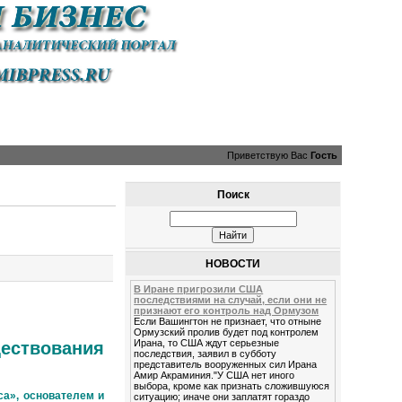
Приветствую Вас
Гость
Поиск
НОВОСТИ
В Иране пригрозили США
последствиями на случай, если они не
признают его контроль над Ормузом
Если Вашингтон не признает, что отныне
Ормузский пролив будет под контролем
Ирана, то США ждут серьезные
ествования
последствия, заявил в субботу
представитель вооруженных сил Ирана
Амир Акраминия."У США нет иного
выбора, кроме как признать сложившуюся
а», основателем и
ситуацию; иначе они заплатят гораздо