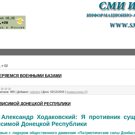
ь
»
02
МЕРЯЕМСЯ ВОЕННЫМИ БАЗАМИ
мотров:
895
|
Добавил:
politolog
|
Дата:
02/12/2016
|
Комментарии (0)
АВИСИМОЙ ДОНЕЦКОЙ РЕСПУБЛИКИ
Александр Ходаковский: Я противник сущ
исимой Донецкой Республики
вью с лидером общественного движения «Патриотические силы Донбасс