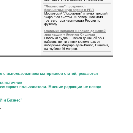
"Локомотив" продолжил
безвыигрышную серию в РПЛ
Московский "Локомотив" и тольяттинский
"Акрон" со счетом 0:0 завершили матч
третьего тура чемпионата России по
футболу.
Обломки корабля II-I веков до нашей
эры нашли у берегов Сицилии
Обломки судна II-I веков до нашей эры
найдены почти в пяти километрах от
побережья Мадзара-дель-Валло, Сицилия,
на глубине 46 метров.
е с использованием материалов статей, решаются
на источник
размещают пользователи.
Мнение редакции не всегда
И и Бизнес"
.
.