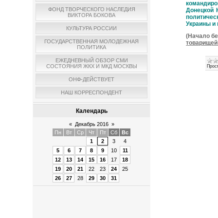
командиро
ФОНД ТВОРЧЕСКОГО НАСЛЕДИЯ
Донецкой 
ВИКТОРА БОКОВА
политичес
Украины и
КУЛЬТУРА РОССИИ
(Начало б
ГОСУДАРСТВЕННАЯ МОЛОДЕЖНАЯ
товарищей
ПОЛИТИКА
ЕЖЕДНЕВНЫЙ ОБЗОР СМИ
СОСТОЯНИЯ ЖКХ И МКД МОСКВЫ
Прос
ОНФ-ДЕЙСТВУЕТ
НАШ КОРРЕСПОНДЕНТ
Календарь
«
Декабрь 2016
»
Пн
Вт
Ср
Чт
Пт
Сб
Вс
1
2
3
4
5
6
7
8
9
10
11
12
13
14
15
16
17
18
19
20
21
22
23
24
25
26
27
28
29
30
31