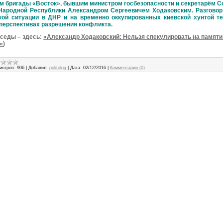
м бригады «Восток», бывшим министром госбезопасности и секретарём С
Народной Республики Александром Сергеевичем Ходаковским. Разговор 
кой ситуации в ДНР и на временно оккупированных киевской хунтой т
 перспективах разрешения конфликта.
еседы – здесь:
«Александр Ходаковский: Нельзя спекулировать на памяти
»
)
мотров:
906
|
Добавил:
politolog
|
Дата:
02/12/2016
|
Комментарии (0)