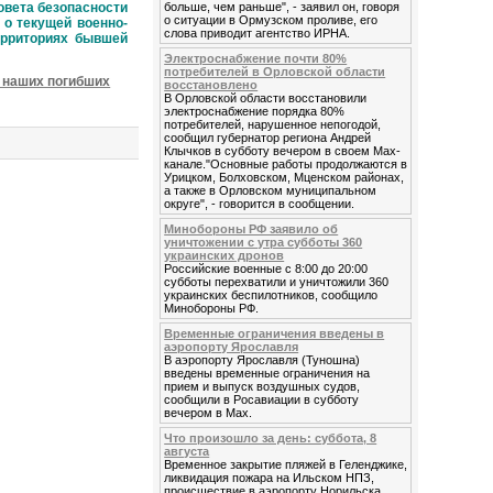
овета безопасности
больше, чем раньше", - заявил он, говоря
о ситуации в Ормузском проливе, его
о текущей военно-
слова приводит агентство ИРНА.
ерриториях бывшей
Электроснабжение почти 80%
потребителей в Орловской области
 наших погибших
восстановлено
В Орловской области восстановили
электроснабжение порядка 80%
потребителей, нарушенное непогодой,
сообщил губернатор региона Андрей
Клычков в субботу вечером в своем Мах-
канале."Основные работы продолжаются в
Урицком, Болховском, Мценском районах,
а также в Орловском муниципальном
округе", - говорится в сообщении.
Минобороны РФ заявило об
уничтожении с утра субботы 360
украинских дронов
Российские военные с 8:00 до 20:00
субботы перехватили и уничтожили 360
украинских беспилотников, сообщило
Минобороны РФ.
Временные ограничения введены в
аэропорту Ярославля
В аэропорту Ярославля (Туношна)
введены временные ограничения на
прием и выпуск воздушных судов,
сообщили в Росавиации в субботу
вечером в Max.
Что произошло за день: суббота, 8
августа
Временное закрытие пляжей в Геленджике,
ликвидация пожара на Ильском НПЗ,
происшествие в аэропорту Норильска