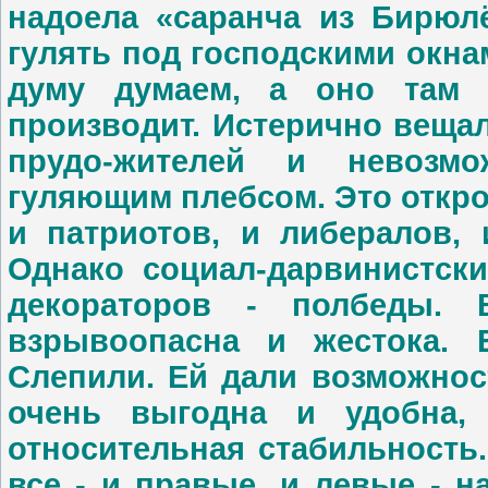
надоела «саранча из Бирюлё
гулять под господскими окн
думу думаем, а оно там 
производит. Истерично веща
прудо-жителей и невозм
гуляющим плебсом. Это откро
и патриотов, и либералов,
Однако социал-дарвинистски
декораторов - полбеды. 
взрывоопасна и жестока. Е
Слепили. Ей дали возможнос
очень выгодна и удобна, 
относительная стабильность.
все - и правые, и левые - н