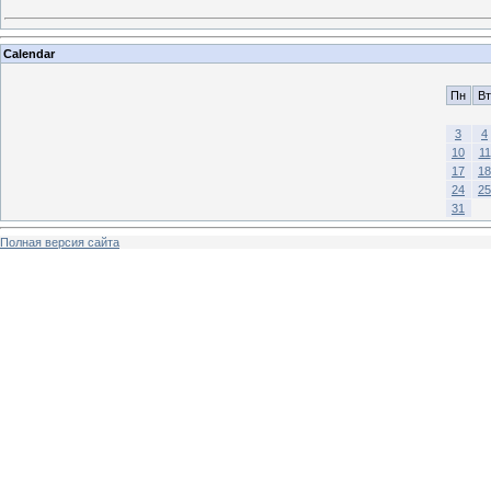
Calendar
Пн
Вт
3
4
10
11
17
18
24
25
31
Полная версия сайта