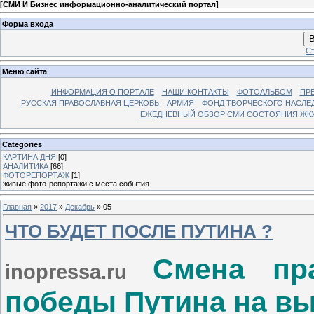
[
СМИ И Бизнес информационно-аналитический портал
]
Форма входа
В
Ст
Меню сайта
ИНФОРМАЦИЯ О ПОРТАЛЕ
НАШИ КОНТАКТЫ
ФОТОАЛЬБОМ
ПР
РУССКАЯ ПРАВОСЛАВНАЯ ЦЕРКОВЬ
АРМИЯ
ФОНД ТВОРЧЕСКОГО НАСЛЕ
ЕЖЕДНЕВНЫЙ ОБЗОР СМИ СОСТОЯНИЯ ЖКХ
Categories
КАРТИНА ДНЯ
[0]
АНАЛИТИКА
[66]
ФОТОРЕПОРТАЖ
[1]
живые фото-репортажи с места события
Главная
»
2017
»
Декабрь
»
05
ЧТО БУДЕТ ПОСЛЕ ПУТИНА ?
Смена пр
inopressa.ru
победы Путина на в