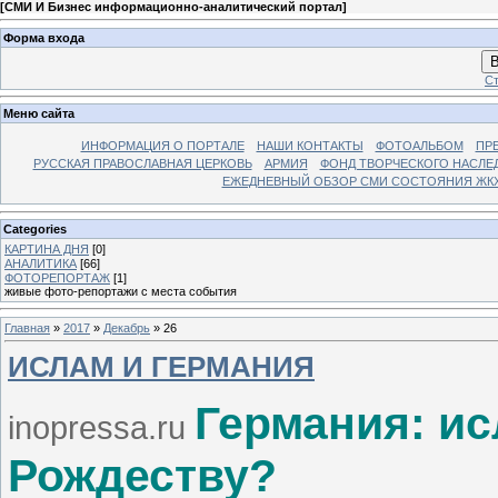
[
СМИ И Бизнес информационно-аналитический портал
]
Форма входа
В
Ст
Меню сайта
ИНФОРМАЦИЯ О ПОРТАЛЕ
НАШИ КОНТАКТЫ
ФОТОАЛЬБОМ
ПР
РУССКАЯ ПРАВОСЛАВНАЯ ЦЕРКОВЬ
АРМИЯ
ФОНД ТВОРЧЕСКОГО НАСЛЕ
ЕЖЕДНЕВНЫЙ ОБЗОР СМИ СОСТОЯНИЯ ЖКХ
Categories
КАРТИНА ДНЯ
[0]
АНАЛИТИКА
[66]
ФОТОРЕПОРТАЖ
[1]
живые фото-репортажи с места события
Главная
»
2017
»
Декабрь
»
26
ИСЛАМ И ГЕРМАНИЯ
Германия: ис
inopressa.ru
Рождеству?