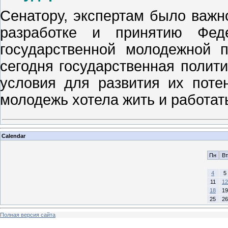
Сенатору, экспертам было важн
разработке и принятию Фед
государственной молодежной п
сегодня государственная полити
условия для развития их поте
молодежь хотела жить и работат
Calendar
Пн
Вт
4
5
11
12
18
19
25
26
Полная версия сайта