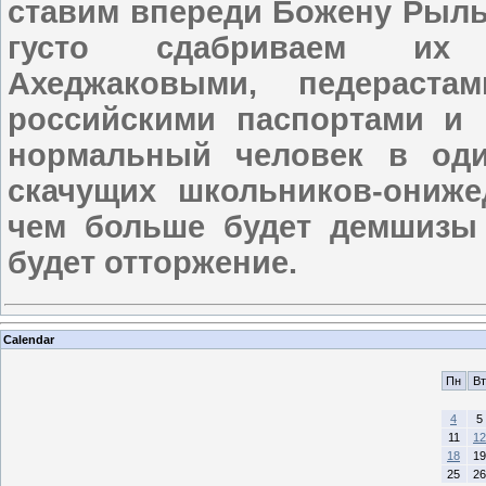
ставим впереди Божену Рыль
густо сдабриваем их н
Ахеджаковыми, педераста
российскими паспортами и 
нормальный человек в оди
скачущих школьников-онижед
чем больше будет демшизы 
будет отторжение.
Calendar
Пн
Вт
4
5
11
12
18
19
25
26