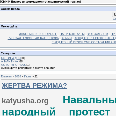
[
СМИ И Бизнес информационно-аналитический портал
]
Форма входа
В
Ст
Меню сайта
ИНФОРМАЦИЯ О ПОРТАЛЕ
НАШИ КОНТАКТЫ
ФОТОАЛЬБОМ
ПР
РУССКАЯ ПРАВОСЛАВНАЯ ЦЕРКОВЬ
АРМИЯ
ФОНД ТВОРЧЕСКОГО НАСЛЕ
ЕЖЕДНЕВНЫЙ ОБЗОР СМИ СОСТОЯНИЯ ЖКХ
Categories
КАРТИНА ДНЯ
[0]
АНАЛИТИКА
[66]
ФОТОРЕПОРТАЖ
[1]
живые фото-репортажи с места события
Главная
»
2018
»
Июнь
»
22
ЖЕРТВА РЕЖИМА?
Навальн
katyusha.org
народный протес