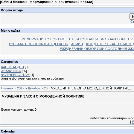
[
СМИ И Бизнес информационно-аналитический портал
]
Форма входа
В
Ст
Меню сайта
ИНФОРМАЦИЯ О ПОРТАЛЕ
НАШИ КОНТАКТЫ
ФОТОАЛЬБОМ
ПР
РУССКАЯ ПРАВОСЛАВНАЯ ЦЕРКОВЬ
АРМИЯ
ФОНД ТВОРЧЕСКОГО НАСЛЕ
ЕЖЕДНЕВНЫЙ ОБЗОР СМИ СОСТОЯНИЯ ЖКХ
Categories
КАРТИНА ДНЯ
[0]
АНАЛИТИКА
[66]
ФОТОРЕПОРТАЖ
[1]
живые фото-репортажи с места события
Главная
»
2017
»
Декабрь
»
26
» ЧУВАШИЯ И ЗАКОН О МОЛОДЕЖНОЙ ПОЛИТИКЕ
ЧУВАШИЯ И ЗАКОН О МОЛОДЕЖНОЙ ПОЛИТИКЕ
Всего комментариев
:
0
Добавлять комментарии могу
[
Р
Calendar