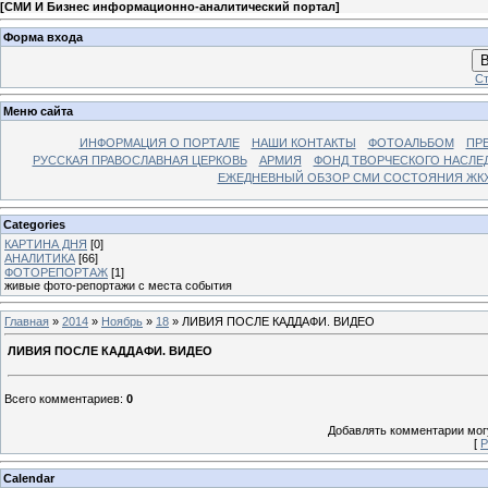
[
СМИ И Бизнес информационно-аналитический портал
]
Форма входа
В
Ст
Меню сайта
ИНФОРМАЦИЯ О ПОРТАЛЕ
НАШИ КОНТАКТЫ
ФОТОАЛЬБОМ
ПР
РУССКАЯ ПРАВОСЛАВНАЯ ЦЕРКОВЬ
АРМИЯ
ФОНД ТВОРЧЕСКОГО НАСЛЕ
ЕЖЕДНЕВНЫЙ ОБЗОР СМИ СОСТОЯНИЯ ЖКХ
Categories
КАРТИНА ДНЯ
[0]
АНАЛИТИКА
[66]
ФОТОРЕПОРТАЖ
[1]
живые фото-репортажи с места события
Главная
»
2014
»
Ноябрь
»
18
» ЛИВИЯ ПОСЛЕ КАДДАФИ. ВИДЕО
ЛИВИЯ ПОСЛЕ КАДДАФИ. ВИДЕО
Всего комментариев
:
0
Добавлять комментарии могу
[
Р
Calendar