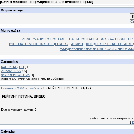
[
СМИ И Бизнес информационно-аналитический портал
]
Форма входа
В
Ст
Меню сайта
ИНФОРМАЦИЯ О ПОРТАЛЕ
НАШИ КОНТАКТЫ
ФОТОАЛЬБОМ
ПР
РУССКАЯ ПРАВОСЛАВНАЯ ЦЕРКОВЬ
АРМИЯ
ФОНД ТВОРЧЕСКОГО НАСЛЕ
ЕЖЕДНЕВНЫЙ ОБЗОР СМИ СОСТОЯНИЯ ЖКХ
Categories
КАРТИНА ДНЯ
[0]
АНАЛИТИКА
[66]
ФОТОРЕПОРТАЖ
[1]
живые фото-репортажи с места события
Главная
»
2014
»
Ноябрь
»
1
» РЕЙТИНГ ПУТИНА. ВИДЕО
РЕЙТИНГ ПУТИНА. ВИДЕО
Всего комментариев
:
0
Добавлять комментарии могу
[
Р
Calendar