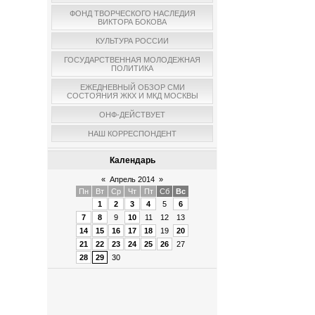
ФОНД ТВОРЧЕСКОГО НАСЛЕДИЯ
ВИКТОРА БОКОВА
КУЛЬТУРА РОССИИ
ГОСУДАРСТВЕННАЯ МОЛОДЕЖНАЯ
ПОЛИТИКА
ЕЖЕДНЕВНЫЙ ОБЗОР СМИ
СОСТОЯНИЯ ЖКХ И МКД МОСКВЫ
ОНФ-ДЕЙСТВУЕТ
НАШ КОРРЕСПОНДЕНТ
Календарь
«
Апрель 2014
»
Пн
Вт
Ср
Чт
Пт
Сб
Вс
1
2
3
4
5
6
7
8
9
10
11
12
13
14
15
16
17
18
19
20
21
22
23
24
25
26
27
28
29
30