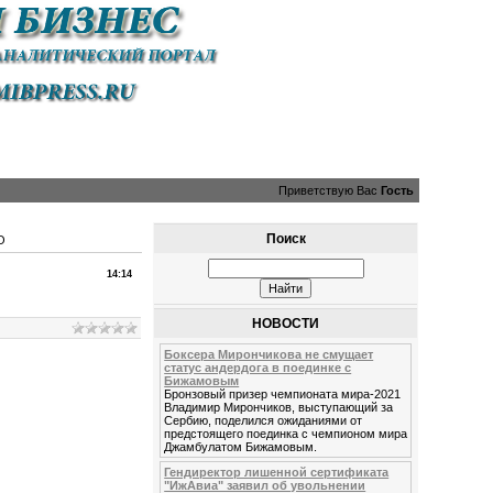
Приветствую Вас
Гость
Поиск
О
14:14
НОВОСТИ
Боксера Мирончикова не смущает
статус андердога в поединке с
Бижамовым
Бронзовый призер чемпионата мира-2021
Владимир Мирончиков, выступающий за
Сербию, поделился ожиданиями от
предстоящего поединка с чемпионом мира
Джамбулатом Бижамовым.
Гендиректор лишенной сертификата
"ИжАвиа" заявил об увольнении