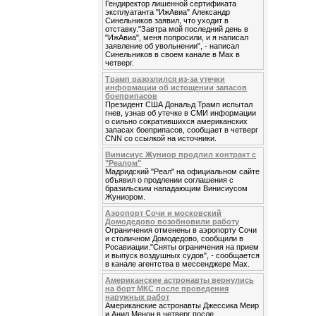
Гендиректор лишенной сертификата
эксплуатанта "ИжАвиа" Александр
Синельников заявил, что уходит в
отставку."Завтра мой последний день в
"ИжАвиа", меня попросили, и я написал
заявление об увольнении", - написал
Синельников в своем канале в Max в
четверг.
Трамп разозлился из-за утечки
информации об истощении запасов
боеприпасов
Президент США Дональд Трамп испытал
гнев, узнав об утечке в СМИ информации
о сильно сократившихся американских
запасах боеприпасов, сообщает в четверг
CNN со ссылкой на источники.
Винисиус Жуниор продлил контракт с
"Реалом"
Мадридский "Реал" на официальном сайте
объявил о продлении соглашения с
бразильским нападающим Винисиусом
Жуниором.
Аэропорт Сочи и московский
Домодедово возобновили работу
Ограничения отменены в аэропорту Сочи
и столичном Домодедово, сообщили в
Росавиации."Сняты ограничения на прием
и выпуск воздушных судов", - сообщается
в канале агентства в мессенджере Max.
Американские астронавты вернулись
на борт МКС после проведения
наружных работ
Американские астронавты Джессика Меир
и Анил Менон в четверг после