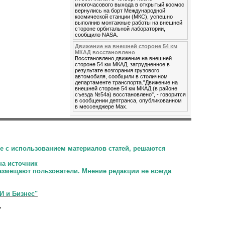
многочасового выхода в открытый космос
вернулись на борт Международной
космической станции (МКС), успешно
выполнив монтажные работы на внешней
стороне орбитальной лаборатории,
сообщило NASA.
Движение на внешней стороне 54 км
МКАД восстановлено
Восстановлено движение на внешней
стороне 54 км МКАД, затрудненное в
результате возгорания грузового
автомобиля, сообщили в столичном
департаменте транспорта."Движение на
внешней стороне 54 км МКАД (в районе
съезда №54а) восстановлено", - говорится
в сообщении дептранса, опубликованном
в мессенджере Мах.
е с использованием материалов статей, решаются
на источник
размещают пользователи.
Мнение редакции не всегда
И и Бизнес"
.