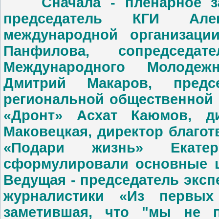
Сначала - пленарное зас
председатель КГИ Алек
международной организации 
Панфилова, сопредседат
Международного Молодеж
Дмитрий Макаров, предс
региональной общественной 
«Дронт» Асхат Каюмов, д
Маковецкая, директор благо
«Подари жизнь» Екатер
сформулировали основные ц
Ведущая - председатель эксп
журналистики «Из первых
заметившая, что "мы не п