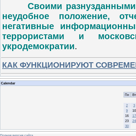
Своими разнузданными во
неудобное положение, от
негативные информационны
террористами и москов
укродемократии
.
КАК ФУНКЦИОНИРУЮТ СОВРЕМЕ
Calendar
Пн
Вт
2
3
9
10
16
17
23
24
30
Полная версия сайта