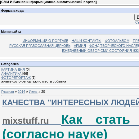
[
СМИ И Бизнес информационно-аналитический портал
]
Форма входа
В
Ст
Меню сайта
ИНФОРМАЦИЯ О ПОРТАЛЕ
НАШИ КОНТАКТЫ
ФОТОАЛЬБОМ
ПР
РУССКАЯ ПРАВОСЛАВНАЯ ЦЕРКОВЬ
АРМИЯ
ФОНД ТВОРЧЕСКОГО НАСЛЕ
ЕЖЕДНЕВНЫЙ ОБЗОР СМИ СОСТОЯНИЯ ЖКХ
Categories
КАРТИНА ДНЯ
[0]
АНАЛИТИКА
[66]
ФОТОРЕПОРТАЖ
[1]
живые фото-репортажи с места события
Главная
»
2014
»
Июнь
»
20
КАЧЕСТВА "ИНТЕРЕСНЫХ ЛЮДЕ
Как стать
mixstuff.ru
(согласно науке)