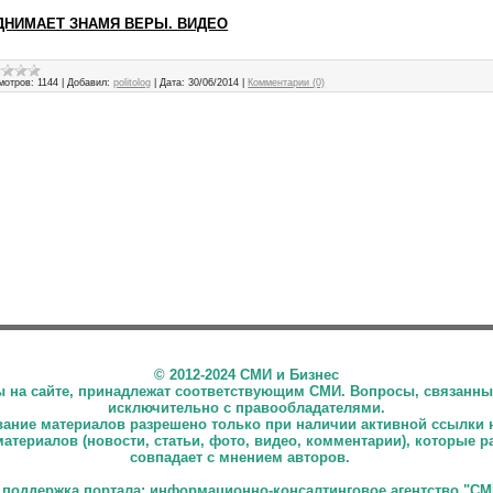
ДНИМАЕТ ЗНАМЯ ВЕРЫ. ВИДЕО
мотров:
1144
|
Добавил:
politolog
|
Дата:
30/06/2014
|
Комментарии (0)
©
2012-2024 СМИ и Бизнес
ны на сайте, принадлежат соответствующим СМИ. Вопросы, связанны
исключительно с правообладателями.
ние материалов разрешено только при наличии активной ссылки 
материалов (новости, статьи, фото, видео, комментарии), которые 
совпадает с мнением авторов.
 поддержка портала: информационно-консалтинговое агентство "СМ