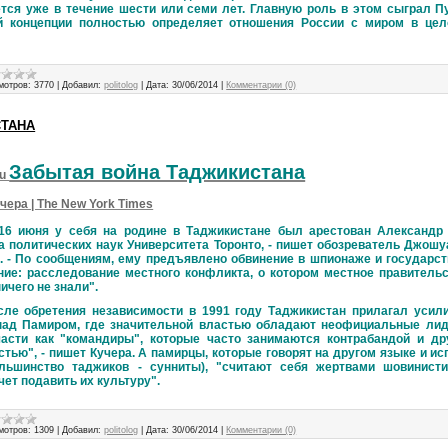
тся уже в течение шести или семи лет. Главную роль в этом сыграл П
й концепции полностью определяет отношения России с миром в це
мотров:
3770
|
Добавил:
politolog
|
Дата:
30/06/2014
|
Комментарии (0)
СТАНА
Забытая война Таджикистана
ru
ера | The New York Times
 у себя на родине в Таджикистане был арестован Александр С
а политических наук Университета Торонто, - пишет обозреватель Джошу
. - По сообщениям, ему предъявлено обвинение в шпионаже и государст
ние: расследование местного конфликта, о котором местное правитель
ичего не знали".
бретения независимости в 1991 году Таджикистан прилагал усилия
над Памиром, где значительной властью обладают неофициальные лид
асти как "командиры", которые часто занимаются контрабандой и др
тью", - пишет Кучера. А памирцы, которые говорят на другом языке и и
льшинство таджиков - сунниты), "считают себя жертвами шовинисти
чет подавить их культуру".
мотров:
1309
|
Добавил:
politolog
|
Дата:
30/06/2014
|
Комментарии (0)