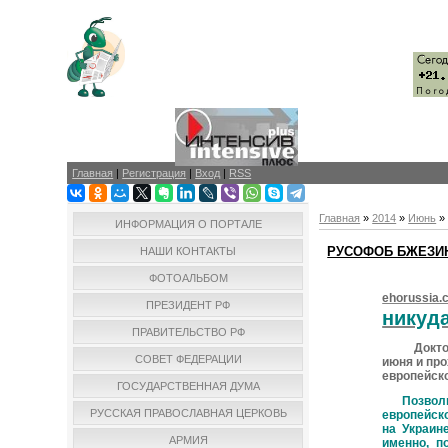
Главная
|
Регистрация
|
Вход
|
RSS
Главная
»
2014
»
Июнь
»
ИНФОРМАЦИЯ О ПОРТАЛЕ
РУСОФОБ БЖЕЗИН
НАШИ КОНТАКТЫ
ФОТОАЛЬБОМ
ehorussia.
ПРЕЗИДЕНТ РФ
никуда
ПРАВИТЕЛЬСТВО РФ
Доктор Зб
СОВЕТ ФЕДЕРАЦИИ
июня и про
европейско
ГОСУДАРСТВЕННАЯ ДУМА
Позвольте
РУССКАЯ ПРАВОСЛАВНАЯ ЦЕРКОВЬ
европейск
на Украин
АРМИЯ
именно, п