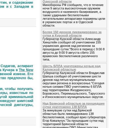
Одесской области
утин, и содержание
Минобороны РФ сообщило, что в течение
лом и с Западом в
ночи 9 августа высокоточным оружием
воздушного и наземного базирования, а
также ударными беспилотными
летательными аппаратами поражены цели
в украинских портах и в Одесской
области.
Более 150 дронов ликвидировано за
сутки в Курской области
Губернатор Курской области Александр
Хинштейн сообщил об уничтожении 155
украинских дронов над регионом за
прошедшие сутки."Всего в период с 9:00 8
августа до 9:00 9 августа сбито 155
вражеских беспилотников различного
типа.
одигов, аспирант
Шесть БПЛА уничтожены ночью над
Калужской областью
а Кучера в
The New
Губернатор Калужской области Владислав
венной измене. Его
Шапша сообщил об уничтожении шести
ство предпочло бы,
дронов над пятью муниципальными
округами региона в воскресенье."Сегодня
ночью силами ПВО уничтожены 6 БПЛА
, чтобы получить
над территориями Жиздринского,
еры, известные по
Боровского, Перемышльского, Тарусского
угой криминальной
и Износковского муниципальных округов.
споведуют шиитский
Над Брянской областью за прошедшие
ческой диктатуры,
сутки уничтожено 138 БПЛА
За минувшие сутки над Брянской
областью было ликвидировано 138
беспилотников, сообщил врио губернатора
Егор Ковальчук."За прошедшие сутки над
территорией Брянской области
подразделениями ПВО Министерства