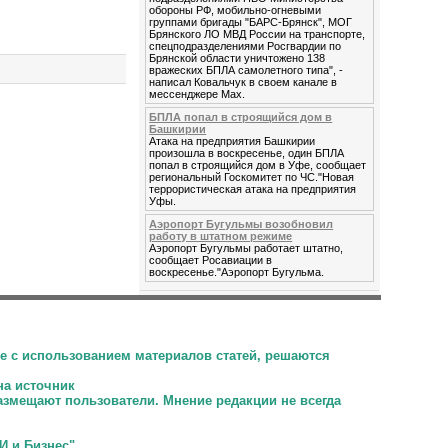
обороны РФ, мобильно-огневыми
группами бригады "БАРС-Брянск", МОГ
Брянского ЛО МВД России на транспорте,
спецподразделениями Росгвардии по
Брянской области уничтожено 138
вражеских БПЛА самолетного типа", -
написал Ковальчук в своем канале в
мессенджере Max.
БПЛА попал в строящийся дом в
Башкирии
Атака на предприятия Башкирии
произошла в воскресенье, один БПЛА
попал в строящийся дом в Уфе, сообщает
региональный Госкомитет по ЧС."Новая
террористическая атака на предприятия
Уфы.
Аэропорт Бугульмы возобновил
работу в штатном режиме
Аэропорт Бугульмы работает штатно,
сообщает Росавиации в
воскресенье."Аэропорт Бугульма.
е с использованием материалов статей, решаются
на источник
размещают пользователи.
Мнение редакции не всегда
И и Бизнес"