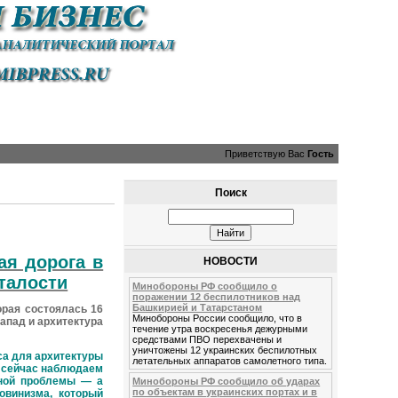
Приветствую Вас
Гость
Поиск
ая дорога в
НОВОСТИ
сталости
Минобороны РФ сообщило о
поражении 12 беспилотников над
Башкирией и Татарстаном
рая состоялась 16
Минобороны России сообщило, что в
апад и архитектура
течение утра воскресенья дежурными
средствами ПВО перехвачены и
уничтожены 12 украинских беспилотных
а для архитектуры
летательных аппаратов самолетного типа.
ы сейчас наблюдаем
езной проблемы — а
Минобороны РФ сообщило об ударах
по объектам в украинских портах и в
овинизма, который