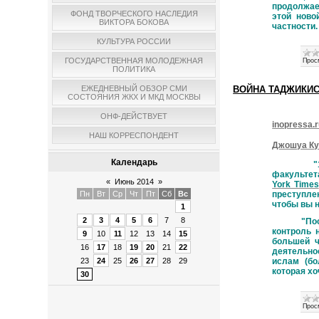
продолжае
ФОНД ТВОРЧЕСКОГО НАСЛЕДИЯ
этой ново
ВИКТОРА БОКОВА
частности.
КУЛЬТУРА РОССИИ
ГОСУДАРСТВЕННАЯ МОЛОДЕЖНАЯ
Прос
ПОЛИТИКА
ВОЙНА ТАДЖИКИ
ЕЖЕДНЕВНЫЙ ОБЗОР СМИ
СОСТОЯНИЯ ЖКХ И МКД МОСКВЫ
ОНФ-ДЕЙСТВУЕТ
inopressa.
НАШ КОРРЕСПОНДЕНТ
Джошуа Куч
Календарь
"16 июня
факультет
«
Июнь 2014
»
York Times
преступле
Пн
Вт
Ср
Чт
Пт
Сб
Вс
чтобы вы н
1
2
3
4
5
6
7
8
"После о
контроль 
9
10
11
12
13
14
15
большей ч
16
17
18
19
20
21
22
деятельнос
23
24
25
26
27
28
29
ислам (бо
которая хо
30
Прос