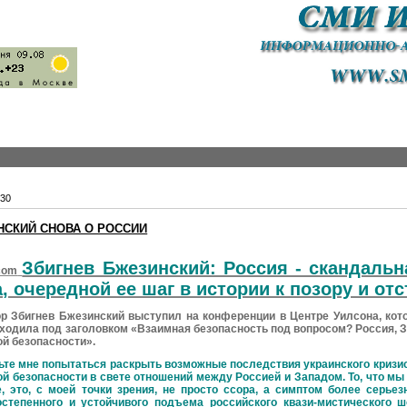
30
СКИЙ СНОВА О РОССИИ
Збигнев Бжезинский: Россия - скандальн
com
, очередной ее шаг в истории к позору и от
игнев Бжезинский выступил на конференции в Центре Уилсона, кото
ходила под заголовком «Взаимная безопасность под вопросом? Россия, З
й безопасности».
 мне попытаться раскрыть возможные последствия украинского кризис
ой безопасности в свете отношений между Россией и Западом. То, что м
е, это, с моей точки зрения, не просто ссора, а симптом более серь
остепенного и устойчивого подъема российского квази-мистического ш