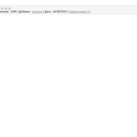
мотров:
1049
|
Добавил:
politolog
|
Дата:
14/08/2016
|
Комментарии (0)