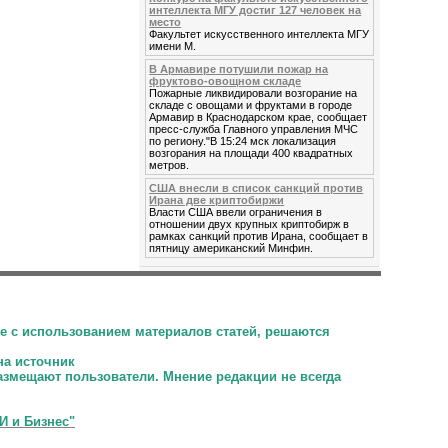
интеллекта МГУ достиг 127 человек на
место
Факультет искусственного интеллекта МГУ
имени М.
В Армавире потушили пожар на
фруктово-овощном складе
Пожарные ликвидировали возгорание на
складе с овощами и фруктами в городе
Армавир в Краснодарском крае, сообщает
пресс-служба Главного управления МЧС
по региону."В 15:24 мск локализация
возгорания на площади 400 квадратных
метров.
США внесли в список санкций против
Ирана две криптобиржи
Власти США ввели ограничения в
отношении двух крупных криптобирж в
рамках санкций против Ирана, сообщает в
пятницу американский Минфин.
е с использованием материалов статей, решаются
на источник
размещают пользователи.
Мнение редакции не всегда
И и Бизнес"
.