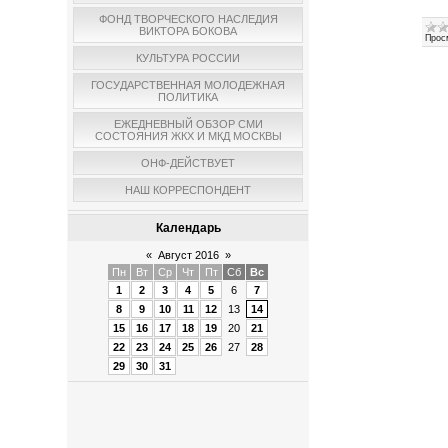
ФОНД ТВОРЧЕСКОГО НАСЛЕДИЯ
ВИКТОРА БОКОВА
Прос
КУЛЬТУРА РОССИИ
ГОСУДАРСТВЕННАЯ МОЛОДЕЖНАЯ
ПОЛИТИКА
ЕЖЕДНЕВНЫЙ ОБЗОР СМИ
СОСТОЯНИЯ ЖКХ И МКД МОСКВЫ
ОНФ-ДЕЙСТВУЕТ
НАШ КОРРЕСПОНДЕНТ
Календарь
«
Август 2016
»
Пн
Вт
Ср
Чт
Пт
Сб
Вс
1
2
3
4
5
6
7
8
9
10
11
12
13
14
15
16
17
18
19
20
21
22
23
24
25
26
27
28
29
30
31