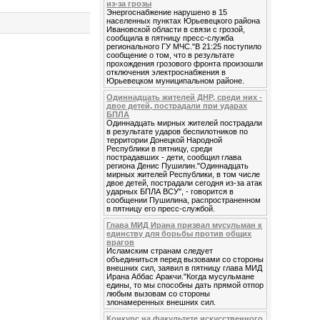
из-за грозы
Энергоснабжение нарушено в 15
населенных пунктах Юрьевецкого района
Ивановской области в связи с грозой,
сообщила в пятницу пресс-служба
регионального ГУ МЧС."В 21:25 поступило
сообщение о том, что в результате
прохождения грозового фронта произошли
отключения электроснабжения в
Юрьевецком муниципальном районе.
Одиннадцать жителей ДНР, среди них -
двое детей, пострадали при ударах
БПЛА
Одиннадцать мирных жителей пострадали
в результате ударов беспилотников по
территории Донецкой Народной
Республики в пятницу, среди
пострадавших - дети, сообщил глава
региона Денис Пушилин."Одиннадцать
мирных жителей Республики, в том числе
двое детей, пострадали сегодня из-за атак
ударных БПЛА ВСУ", - говорится в
сообщении Пушилина, распространенном
в пятницу его пресс-службой.
Глава МИД Ирана призвал мусульман к
единству для борьбы против общих
врагов
Исламским странам следует
объединиться перед вызовами со стороны
внешних сил, заявил в пятницу глава МИД
Ирана Аббас Аракчи."Когда мусульмане
едины, то мы способны дать прямой отпор
любым вызовам со стороны
злонамеренных внешних сил.
Конкурс на факультете искусственного