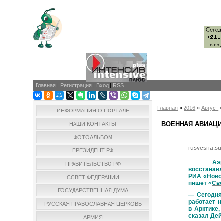
Главная
|
Регистрация
|
Вход
|
RSS
Главная
»
2016
»
Август
ИНФОРМАЦИЯ О ПОРТАЛЕ
ВОЕННАЯ АВИАЦИ
НАШИ КОНТАКТЫ
ФОТОАЛЬБОМ
rusvesna.s
ПРЕЗИДЕНТ РФ
Аэродром
ПРАВИТЕЛЬСТВО РФ
восстанав
РИА «Ново
СОВЕТ ФЕДЕРАЦИИ
пишет «
Св
ГОСУДАРСТВЕННАЯ ДУМА
— Сегодня
работает 
РУССКАЯ ПРАВОСЛАВНАЯ ЦЕРКОВЬ
в Арктике,
сказал Дей
АРМИЯ