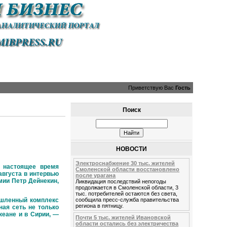
Приветствую Вас
Гость
Поиск
НОВОСТИ
Электроснабжение 30 тыс. жителей
настоящее время
Смоленской области восстановлено
августа в интервью
после урагана
мии Петр Дейнекин,
Ликвидация последствий непогоды
продолжается в Смоленской области, 3
тыс. потребителей остаются без света,
сообщила пресс-служба правительства
ышленный комплекс
региона в пятницу.
ая сеть не только
кеане и в Сирии, —
Почти 5 тыс. жителей Ивановской
области остались без электричества