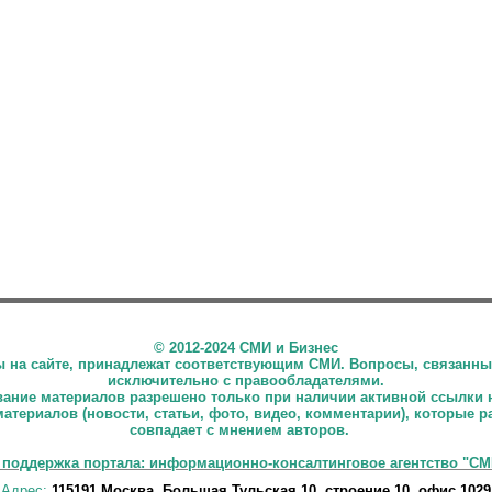
©
2012-2024 СМИ и Бизнес
ны на сайте, принадлежат соответствующим СМИ. Вопросы, связанны
исключительно с правообладателями.
ние материалов разрешено только при наличии активной ссылки 
материалов (новости, статьи, фото, видео, комментарии), которые 
совпадает с мнением авторов.
 поддержка портала: информационно-консалтинговое агентство "СМ
Адрес:
115191 Москва, Большая Тульская 10, строение 10, офис 1029