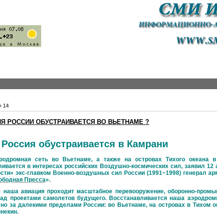
»
14
Я РОССИИ ОБУСТРАИВАЕТСЯ ВО ВЬЕТНАМЕ ?
Россия обустраивается в Камрани
u
ная сеть во Вьетнаме, а также на островах Тихого океана в 
ливается в интересах российских Воздушно-космических сил, заявил 12 
сти» экс-главком Военно-воздушных сил России (1991−1998) генерал ар
ободная Пресса
».
 наша авиация проходит масштабное перевооружение, оборонно-пром
над проектами самолетов будущего. Восстанавливается наша аэродромн
 но за далекими пределами России: во Вьетнаме, на островах в Тихом о
некин.