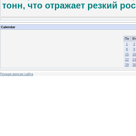
тонн, что отражает резкий ро
Calendar
Пн
Вт
1
2
8
9
15
16
22
23
29
30
Полная версия сайта