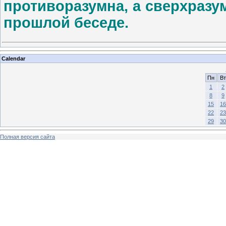
противоразумна, а сверхразу
прошлой беседе.
Calendar
Пн
Вт
1
2
8
9
15
16
22
23
29
30
Полная версия сайта