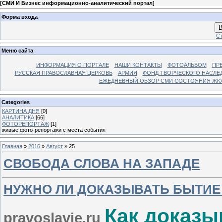
[
СМИ И Бизнес информационно-аналитический портал
]
Форма входа
В
Ст
Меню сайта
ИНФОРМАЦИЯ О ПОРТАЛЕ
НАШИ КОНТАКТЫ
ФОТОАЛЬБОМ
ПР
РУССКАЯ ПРАВОСЛАВНАЯ ЦЕРКОВЬ
АРМИЯ
ФОНД ТВОРЧЕСКОГО НАСЛЕ
ЕЖЕДНЕВНЫЙ ОБЗОР СМИ СОСТОЯНИЯ ЖКХ
Categories
КАРТИНА ДНЯ
[0]
АНАЛИТИКА
[66]
ФОТОРЕПОРТАЖ
[1]
живые фото-репортажи с места события
Главная
»
2016
»
Август
»
25
СВОБОДА СЛОВА НА ЗАПАДЕ
НУЖНО ЛИ ДОКАЗЫВАТЬ БЫТИЕ
Как доказы
pravoslavie.ru