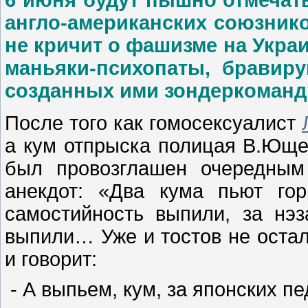
6 июня будут пышно отмечат
англо-американских союзник
не кричит о фашизме на Укра
маньяки-психопаты, бравир
созданных ими зондеркоман
После того как гомосексуалист
а кум отпрыска полицая В.Ющ
был провозглашен очередным
анекдот: «Два кума пьют гор
самостийность выпили, за нэ
выпили… Уже и тостов не остало
и говорит:
- А выпьем, кум, за японских пе