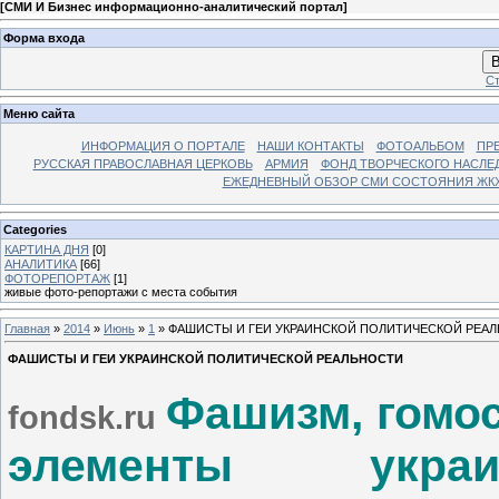
[
СМИ И Бизнес информационно-аналитический портал
]
Форма входа
В
Ст
Меню сайта
ИНФОРМАЦИЯ О ПОРТАЛЕ
НАШИ КОНТАКТЫ
ФОТОАЛЬБОМ
ПР
РУССКАЯ ПРАВОСЛАВНАЯ ЦЕРКОВЬ
АРМИЯ
ФОНД ТВОРЧЕСКОГО НАСЛЕ
ЕЖЕДНЕВНЫЙ ОБЗОР СМИ СОСТОЯНИЯ ЖКХ
Categories
КАРТИНА ДНЯ
[0]
АНАЛИТИКА
[66]
ФОТОРЕПОРТАЖ
[1]
живые фото-репортажи с места события
Главная
»
2014
»
Июнь
»
1
» ФАШИСТЫ И ГЕИ УКРАИНСКОЙ ПОЛИТИЧЕСКОЙ РЕА
ФАШИСТЫ И ГЕИ УКРАИНСКОЙ ПОЛИТИЧЕСКОЙ РЕАЛЬНОСТИ
Фашизм, гомос
fondsk.ru
элементы украи