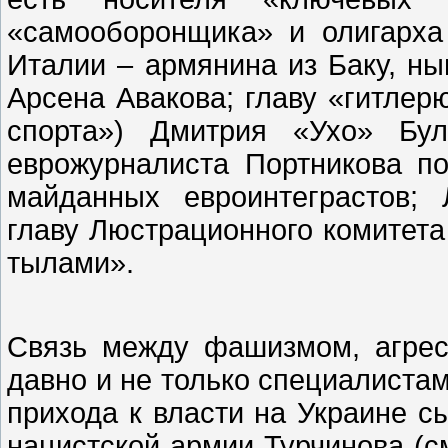
«самооборонщика» и олигарха
Италии – армянина из Баку, н
Арсена Авакова; главу «гитлер
спорта») Дмитрия «Ухо» Бул
еврожурналиста Портникова п
майданных евроинтеграстов;
главу Люстрационного комитета
тылами».
Связь между фашизмом, агрес
давно и не только специалиста
прихода к власти на Украине 
нацистской армии Турчинова (см