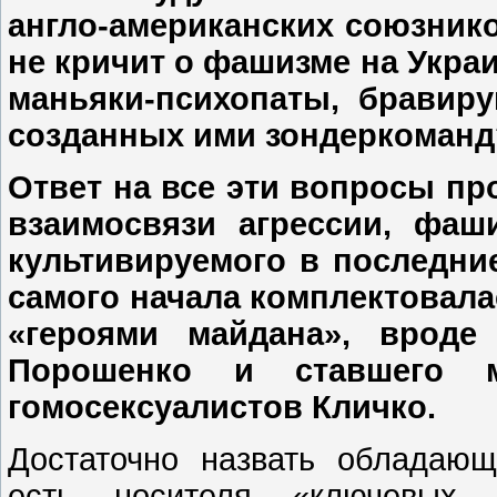
англо-американских союзник
не кричит о фашизме на Укра
маньяки-психопаты, бравир
созданных ими зондеркоман
Ответ на все эти вопросы пр
взаимосвязи агрессии, фаши
культивируемого в последние
самого начала комплектовал
«героями майдана», врод
Порошенко и ставшего 
гомосексуалистов Кличко.
Достаточно назвать обладающ
есть носителя «ключевых е