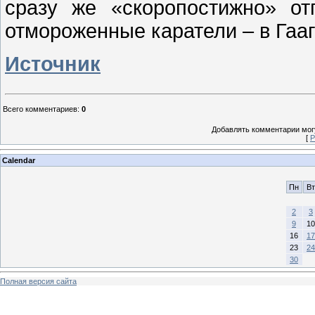
сразу же «скоропостижно» от
отмороженные каратели – в Гааг
Источник
Всего комментариев
:
0
Добавлять комментарии могу
[
Р
Calendar
Пн
Вт
2
3
9
10
16
17
23
24
30
Полная версия сайта