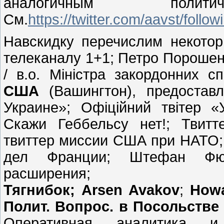
аналогичным пол
См.
https://twitter.com/aavst/follow
Навскидку перечислим некотор
телеканалу 1+1; Петро Порошен
/ в.о. Міністра закордонних с
США
(Вашингтон), предоста
Украине»; Офіційний твітер «
Скажи Геббельсу нет!; Твит
твиттер миссии США при НАТО;
дел Франции; Штефан Фю
расширения; Ін
Тягнибок; Arsen Avakov
;
Howa
Полит. Вопрос. в Посольств
Оперативная аналитика и