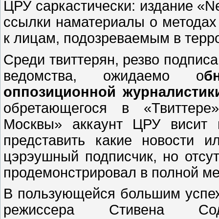
ЦРУ саркастически: издание «Ne
ссылки наматериалы о методах
к лицам, подозреваемым в терр
Среди твиттерян, резво подписа
ведомства, ожидаемо о
б
оппозиционной журналистик
обретающегося в «Твиттер
Москвы» аккаунт ЦРУ висит 
представить какие новости и
цэрэушный подписчик, но отсут
продемонстрировал в полной ме
В пользующейся большим успех
режиссера Стивена Сод