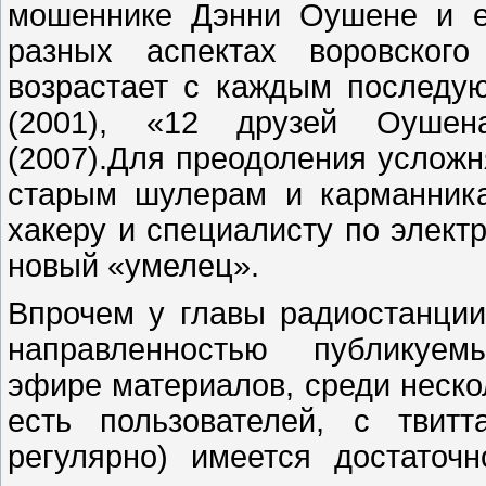
мошеннике Дэнни Оушене и е
разных аспектах воровског
возрастает с каждым послед
(2001), «12 друзей Оушен
(2007).Для преодоления услож
старым шулерам и карманника
хакеру и специалисту по элект
новый «умелец».
Впрочем у главы радиостанции
направленностью публику
эфире материалов, среди неско
есть пользователей, с твит
регулярно) имеется достаточ