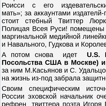
Роисси с его издевательск
мать»; за аккаунтами издателй-
стоит стебный Твиттер Люрк
Полицая Всея Руси! помещены 
маргинальной медийной линейк
и Навального, Гудкова и Короле
А потом снова идет
U.S.
Посольства США в Москве) и
за ним М.Касьянов и С. Удальц
на жизнь из-под забрала защитн
Своим специфическим источн
России эховской начальник о
рефрен твиттера поэта Игоря 